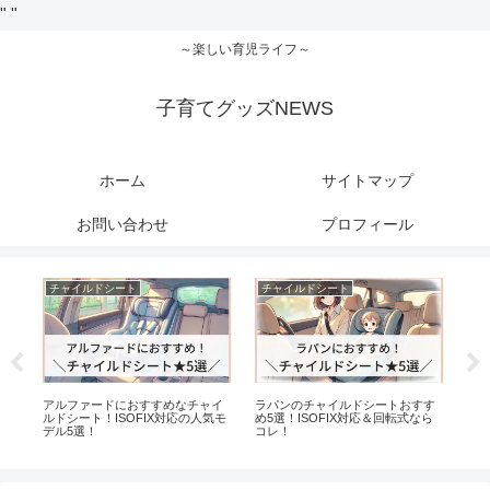
"
"
～楽しい育児ライフ～
子育てグッズNEWS
ホーム
サイトマップ
お問い合わせ
プロフィール
チャイルドシート
チャイルドシート
子
アルファードにおすすめなチャイ
ラパンのチャイルドシートおすす
ピ
ルドシート！ISOFIX対応の人気モ
め5選！ISOFIX対応＆回転式なら
と
デル5選！
コレ！
き