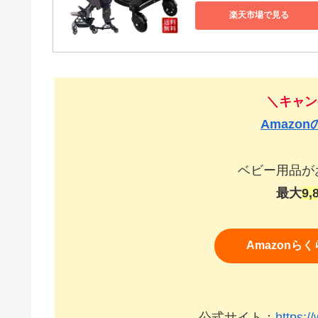
楽天市場で見る
＼
キャン
Amazo
ベビー用品が
最大
9,
Amazonら
公式サイト：
https:/