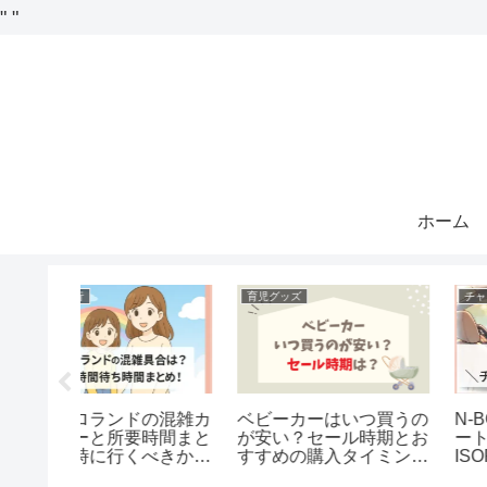
"
"
ホーム
子連れ旅行
育児グッズ
危ない・
ピューロランド株主優待
ベッドガードはどこで
品につい
券の本人確認！入れない
ってる？西松屋やニト
場合はある？
やドンキなど販売店ま
め！