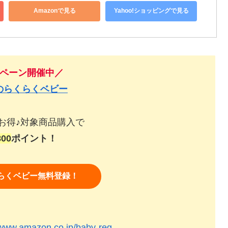
Amazonで見る
Yahoo!ショッピングで見る
ペーン開催中
／
nのらくらくベビー
お得♪対象商品購入で
800
ポイント！
くらくベビー無料登録！
/www.amazon.co.jp/baby-reg