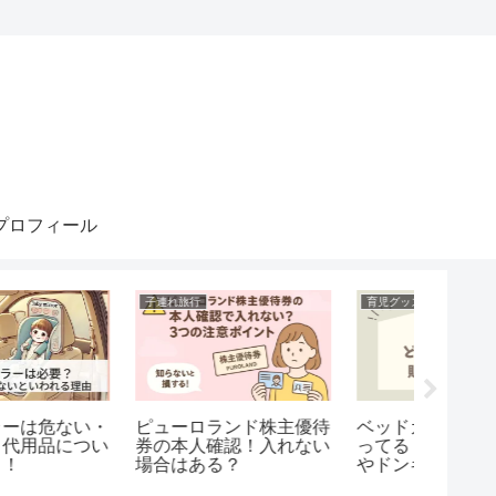
プロフィール
子連れ旅行
子連れ旅行
チャイルド
ミラコスタで家族5人～
ラパン
サンリオ消えたキャラ一
6人で泊まれる？ファミ
トおすす
覧！懐かしい歴代キャラ
リールームの料金＆ベッ
対応＆
をまとめて紹介！
ド配置を徹底解説！