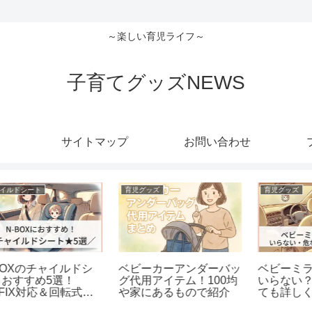
～楽しい育児ライフ～
子育てグッズNEWS
サイトマップ
お問い合わせ
子連れ旅行
チャイルドシート
アルファードにおすすめ
売
サンリオピューロランド
なチャイルドシート！
リ
の服装はどうする？子供
ISOFIX対応の人気モデ
と
の季節や気温に合わせた
ル5選！
快適コーデのポイント