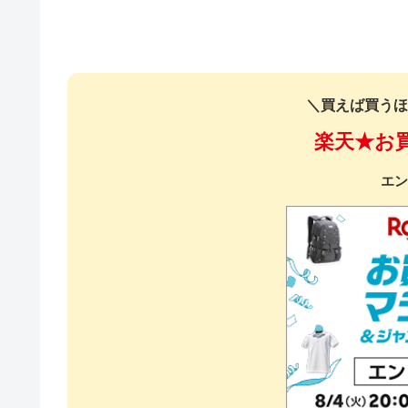
＼買えば買うほ
楽天★お
エン